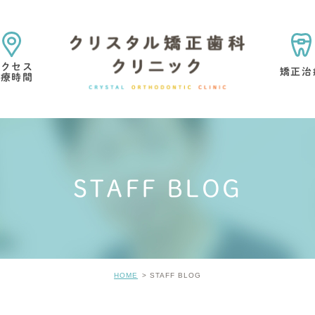
アクセス
矯正治
診療時間
矯正治療の目的・考え方
矯正専門医院を選ぶ理由
STAFF BLOG
マウスピース型矯正歯科
小児矯正
矯正治療中・
歯の考え方
矯正治療の痛みについて
矯正治療の
HOME
STAFF BLOG