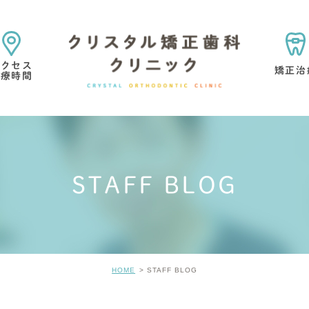
アクセス
矯正治
診療時間
矯正治療の目的・考え方
矯正専門医院を選ぶ理由
STAFF BLOG
マウスピース型矯正歯科
小児矯正
矯正治療中・
歯の考え方
矯正治療の痛みについて
矯正治療の
HOME
STAFF BLOG