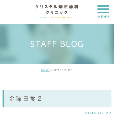
STAFF BLOG
HOME
STAFF BLOG
金環日食２
2012.07.22