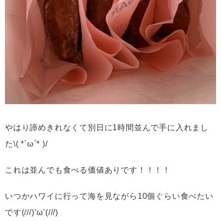
やはり諦めきれなくて別日に1時間並んで手に入れまし
た\( *´ω`* )/
これは並んでも食べる価値ありです！！！！
いつかハワイに行って海を見ながら10個ぐらい食べたい
です(///)’ω'(///)