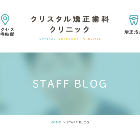
アクセス
矯正治
診療時間
矯正治療の目的・考え方
矯正専門医院を選ぶ理由
STAFF BLOG
マウスピース型矯正歯科
小児矯正
矯正治療中・
歯の考え方
矯正治療の痛みについて
矯正治療の
HOME
STAFF BLOG