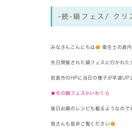
-続-鍋フェス/ ク
みなさんこんにちは
衛生士の倉内
先日開催された鍋フェスに行かれた
岩倉市のHPに当日の様子が早速UP
★冬の鍋フェスinいわくら
後日お鍋のレシピも載るようなので
皆さんも是非ご覧ください