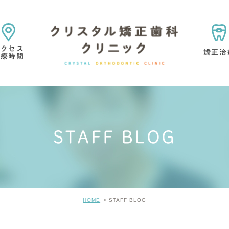
アクセス
矯正治
診療時間
矯正治療の目的・考え方
矯正専門医院を選ぶ理由
STAFF BLOG
マウスピース型矯正歯科
小児矯正
矯正治療中・
歯の考え方
矯正治療の痛みについて
矯正治療の
HOME
STAFF BLOG