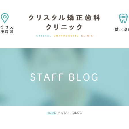
アクセス
矯正治
診療時間
矯正治療の目的・考え方
矯正専門医院を選ぶ理由
STAFF BLOG
マウスピース型矯正歯科
小児矯正
矯正治療中・
歯の考え方
矯正治療の痛みについて
矯正治療の
HOME
STAFF BLOG