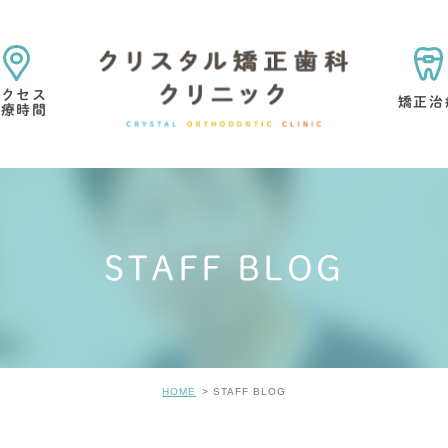
アクセス
矯正治
診療時間
矯正治療の目的・考え方
矯正専門医院を選ぶ理由
STAFF BLOG
マウスピース型矯正歯科
小児矯正
矯正治療中・
歯の考え方
矯正治療の痛みについて
矯正治療の
HOME
STAFF BLOG