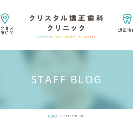
アクセス
矯正治
診療時間
矯正治療の目的・考え方
矯正専門医院を選ぶ理由
STAFF BLOG
マウスピース型矯正歯科
小児矯正
矯正治療中・
歯の考え方
矯正治療の痛みについて
矯正治療の
HOME
STAFF BLOG