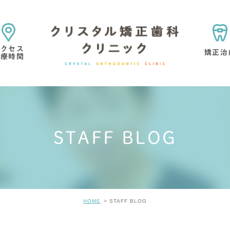
アクセス
矯正治
診療時間
矯正治療の目的・考え方
矯正専門医院を選ぶ理由
STAFF BLOG
マウスピース型矯正歯科
小児矯正
矯正治療中・
歯の考え方
矯正治療の痛みについて
矯正治療の
HOME
STAFF BLOG