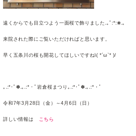
遠くからでも目立つよう一面桜で飾りました
.
｡ﾟ
:*:❀
.
｡
来院された際にご覧いただければと思います。
早く五条川の桜も開花してほしいですね
\( *´ω`* )/
｡.:*･ﾟ✽.｡.:*・ﾟ岩倉桜まつり｡.:*･ﾟ✽.｡.:*・ﾟ
令和7年3月28日（金）～4月6日（日）
詳しい情報は
こちら