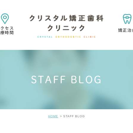
アクセス
矯正治
診療時間
矯正治療の目的・考え方
矯正専門医院を選ぶ理由
STAFF BLOG
マウスピース型矯正歯科
小児矯正
矯正治療中・
歯の考え方
矯正治療の痛みについて
矯正治療の
HOME
STAFF BLOG