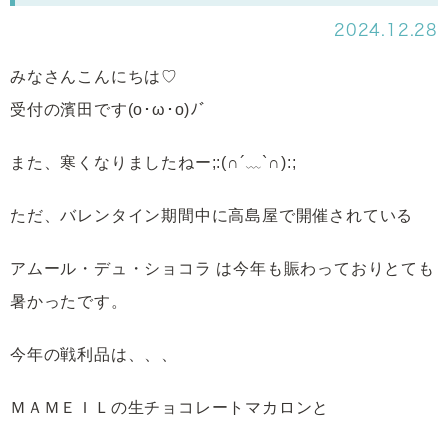
2024.12.28
みなさんこんにちは♡
受付の濱田です(o･ω･o)ﾉﾞ
また、寒くなりましたねー
;:(
∩
´
﹏
`
∩
):;
ただ、バレンタイン期間中に高島屋で開催されている
アムール・デュ・ショコラ は今年も賑わっておりとても
暑かったです。
今年の戦利品は、、、
ＭＡＭＥＩＬの生チョコレートマカロンと