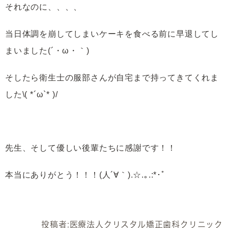
それなのに、、、、
当日体調を崩してしまいケーキを食べる前に早退してし
まいました(´・ω・｀)
そしたら衛生士の服部さんが自宅まで持ってきてくれま
した\( *´ω`* )/
先生、そして優しい後輩たちに感謝です！！
本当にありがとう！！！(人´∀｀).☆.｡.:*･ﾟ
投稿者:
医療法人クリスタル矯正歯科クリニック