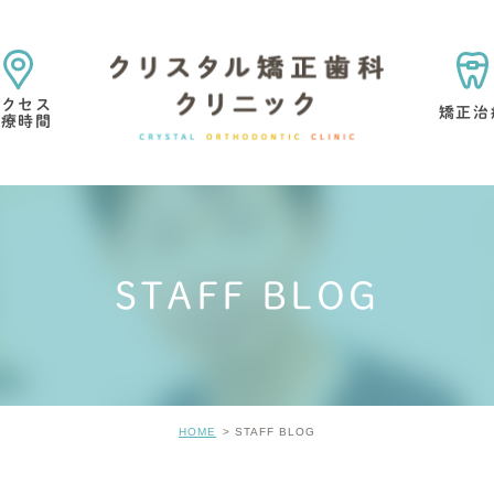
アクセス
矯正治
診療時間
矯正治療の目的・考え方
矯正専門医院を選ぶ理由
STAFF BLOG
マウスピース型矯正歯科
小児矯正
矯正治療中・
歯の考え方
矯正治療の痛みについて
矯正治療の
HOME
STAFF BLOG